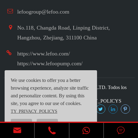
lefoogroup@lefoo.com
No.118, Changda Road, Linping District,
Hangzhou, Zhejiang, 311100 China
https://www.lefoo.com/
https://www.lefoopump.com/
We use cookies to offer you a better
Copyright ©
LEFOO INDUSTRIAL CO.,LTD.
Todos los
browsing experience, analyze site traffic
derechos reservados.
and personalize content. By using this
Mapa del sitio web
|
TY_PRIVACY_POLICYS
site, you agree to our use of cookies.
TY_PRIVACY_POLICYS
Reject
Accept


