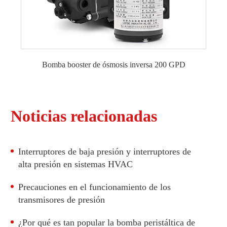
Bomba de refuerzo RO de 230VAC y 300 GPD
Bomba de refuerzo RO de 230VCA y 400 GPD
Bomba booster RO 230V CA 500 GPD
Bomba booster RO de 230VAC y 600GPD
Bomba booster de ósmosis inversa 200 GPD
Bomba Booster RO de 230 VAC y 800 GPD
Noticias relacionadas
Interruptores de baja presión y interruptores de
alta presión en sistemas HVAC
Precauciones en el funcionamiento de los
transmisores de presión
¿Por qué es tan popular la bomba peristáltica de