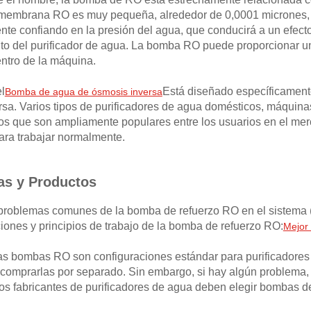
la membrana RO es muy pequeña, alrededor de 0,0001 micrones, 
e confiando en la presión del agua, que conducirá a un efecto d
o del purificador de agua. La bomba RO puede proporcionar una
ntro de la máquina.
el
Está diseñado específicament
Bomba de agua de ósmosis inversa
rsa. Varios tipos de purificadores de agua domésticos, máquina
tos que son ampliamente populares entre los usuarios en el me
ara trabajar normalmente.
as y Productos
 problemas comunes de la bomba de refuerzo RO en el sistema (
ciones y principios de trabajo de la bomba de refuerzo RO:
Mejor
las bombas RO son configuraciones estándar para purificadores
 comprarlas por separado. Sin embargo, si hay algún problema, 
 los fabricantes de purificadores de agua deben elegir bombas d