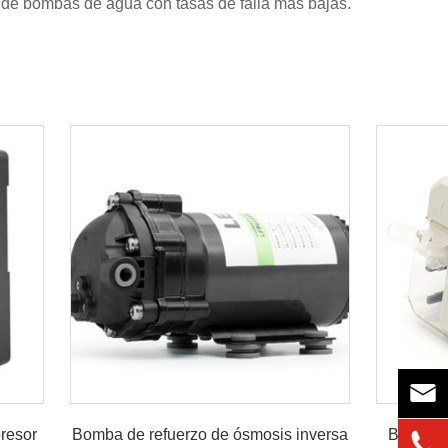
 de bombas de agua con tasas de falla más bajas.

presor
Bomba de refuerzo de ósmosis inversa
Bomba pe
