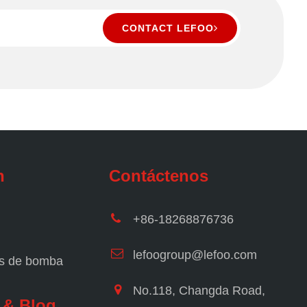
CONTACT LEFOO
n
Contáctenos
+86-18268876736
lefoogroup@lefoo.com
es de bomba
No.118, Changda Road,
 & Blog