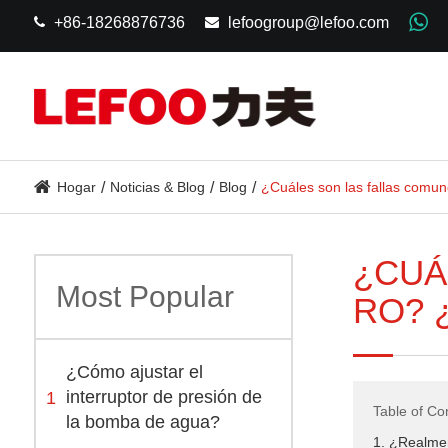
+86-18268876736
lefoogroup@lefoo.com
Hogar
Noticias & Blog
Blog
¿Cuáles son las fallas comu
¿CUÁ
Most Popular
RO? 
¿Cómo ajustar el
1
interruptor de presión de
Table of Co
la bomba de agua?
1. ¿Realme