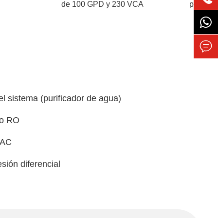
de 100 GPD y 230 VCA
paso LF

 sistema (purificador de agua)
zo RO
VAC
sión diferencial