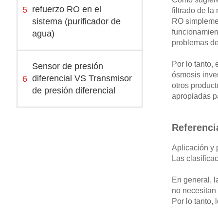
5
refuerzo RO en el
filtrado de 
sistema (purificador de
RO simplement
funcionamient
agua)
problemas de
Por lo tanto, 
Sensor de presión
ósmosis inve
6
diferencial VS Transmisor
otros produc
de presión diferencial
apropiadas p
Referenci
Aplicación y
Las clasifica
En general, 
no necesitan
Por lo tanto,