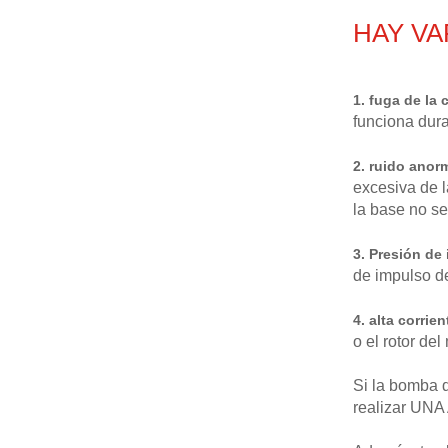
HAY V
1. fuga de la
funciona dur
2. ruido anor
excesiva de l
la base no se
3. Presión de 
de impulso de
4. alta corrien
o el rotor de
Si la bomba d
realizar UNA