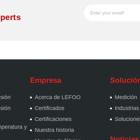
perts
Empresa
Solució
esión
Acerca de LEFOO
Medición
esión
Certificados
Industrias
Certificaciones
Solucion
mperatura y
Nuestra historia
Noticias