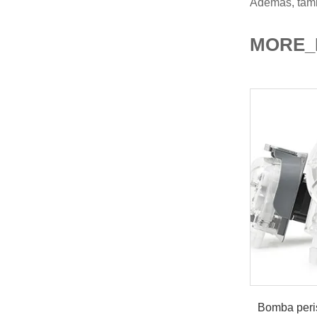
Además, tamb
MORE_
Bomba peris