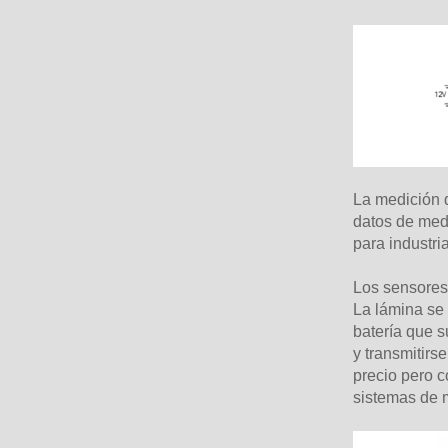
La medición d
datos de medi
para industri
Los sensores 
La lámina se
batería que s
y transmitirs
precio pero c
sistemas de m