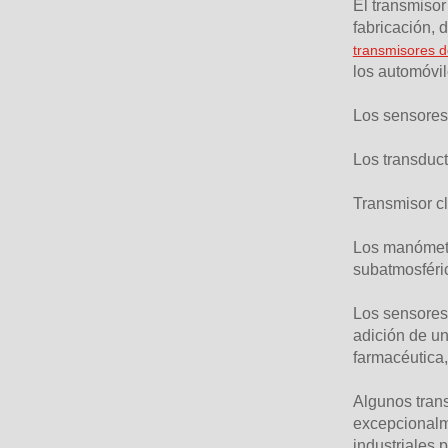
El transmisor
fabricación, 
transmisores d
los automóvil
Los sensores 
Los transduct
Transmisor cl
Los manómetr
subatmosféric
Los sensores 
adición de un
farmacéutica
Algunos tran
excepcionalm
industriales 