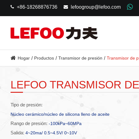
+86-18268876736
lefoogroup@lefoo.com
Hogar
Productos
Transmisor de presión
Transmisor de pr
LEFOO TRANSMISOR DE
Tipo de presión:
Núcleo cerámico/núcleo de silicona lleno de aceite
Rango de presión:
-100kPa~60MPa
Salida:
4~20ma/ 0.5~4.5V/ 0~10V