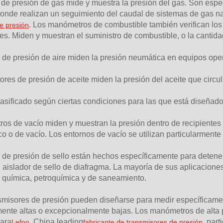
 de presión de gas mide y muestra la presión del gas. Son espe
donde realizan un seguimiento del caudal de sistemas de gas na
. Los manómetros de combustible también verifican los 
e presión
es. Miden y muestran el suministro de combustible, o la cantid
de presión de aire miden la presión neumática en equipos oper
ores de presión de aceite miden la presión del aceite que circu
asificado según ciertas condiciones para las que está diseñad
os de vacío miden y muestran la presión dentro de recipientes
o o de vacío. Los entornos de vacío se utilizan particularmente 
de presión de sello están hechos específicamente para detener 
 aislador de sello de diafragma. La mayoría de sus aplicacione
, química, petroquímica y de saneamiento.
smisores de presión pueden diseñarse para medir específicame
ente altas o excepcionalmente bajas. Los manómetros de alta p
para
, China leading
, par
Lefoo
fabricante de transmisores de presión