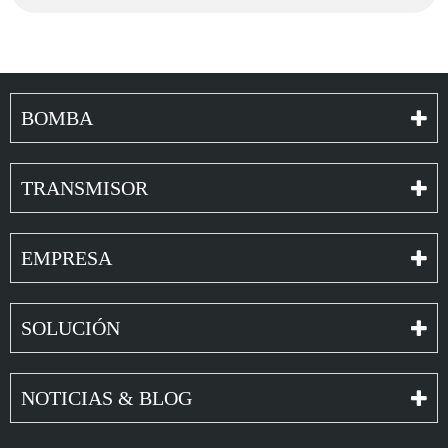
Bomba peristáltica con motor DC LFP404DB
(Rango de flujo: 1965-4200 ml/min)
Bomba peristáltica con motor DC LFP601DB
(Rango de flujo: 330-4200 ml/min)
BOMBA
Bomba peristáltica con motor DC LFP501DB
(Rango de caudal: 990-2800 ml/min)
Bomba Peristáltica con Motor DC LFP502DB
TRANSMISOR
(Rango de flujo: 950-2950 ml/min)
EMPRESA
SOLUCIÓN
NOTICIAS & BLOG