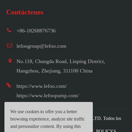
Contáctenos
+86-18268876736
lefoogroup@lefoo.com
No.118, Changda Road, Linping District,
Hangzhou, Zhejiang, 311100 China
https://www.lefoo.com/
https://www.lefoopump.com/
We use cookies to offer you a better
Copyright ©
LEFOO INDUSTRIAL CO.,LTD.
Todos los
browsing experience, analyze site traffic
derechos reservados.
and personalize content. By using this
Mapa del sitio web
|
TY_PRIVACY_POLICYS