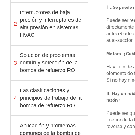
Ⅰ. ¿Se puede 
Interruptores de baja
presión y interruptores de
Puede ser ree
2
alta presión en sistemas
directamente 
autocebado de
HVAC
auto-succión 
Motors. ¿Cuál
Solución de problemas
3
común y selección de la
Hay flujo de 
bomba de refuerzo RO
elemento de f
Si no hay nin
Las clasificaciones y
Ⅲ. Hay un ruid
4
principios de trabajo de la
razón?
bomba de refuerzo RO
Puede ser que
interior de la
Aplicación y problemas
reversa y con
comunes de la bomba de