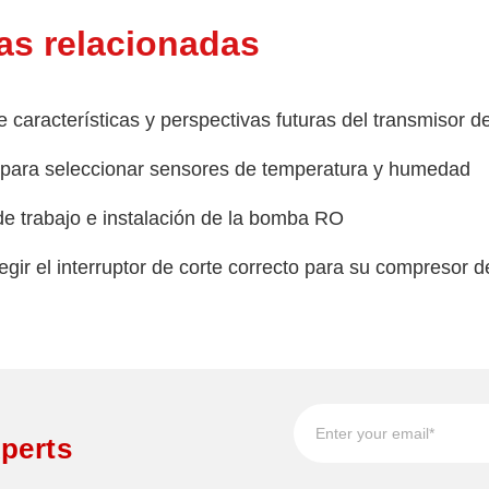
refuerzo de ósmosis inversa sin
s de 600 GPD
as relacionadas
refuerzo de ósmosis inversa sin
s de 800 GPD
e características y perspectivas futuras del transmisor de
refuerzo RO sin escobillas de 1000
para seleccionar sensores de temperatura y humedad
refuerzo de ósmosis inversa sin
 de frecuencia fija de 600 GPD para
 de trabajo e instalación de la bomba RO
cial
ster de ósmosis inversa sin
gir el interruptor de corte correcto para su compresor d
 de frecuencia fija, 800 GPD,
refuerzo de ósmosis inversa sin
 de frecuencia fija comercial de 1000
perts