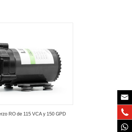


erzo RO de 115 VCA y 150 GPD