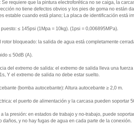
: Se requiere que la pintura electroforética no se caiga, la carc
cción no tiene defectos obvios y los pies de goma no están da
s estable cuando está plano; La placa de identificación está im
 puesto: ≤ 145psi (1Mpa = 10kg). (1psi = 0,006895MPa).
l rotor bloqueado: la salida de agua está completamente cerrada
ido ≤ 50dB (A).
ncia del extremo de salida: el extremo de salida lleva una fuerza
1s, Y el extremo de salida no debe estar suelto.
ocebante (bomba autocebante): Altura autocebante ≥ 2,0 m.
ctrica: el puerto de alimentación y la carcasa pueden soportar 
a a la presión: en estados de trabajo y no-trabajo, puede soport
o daños, y no hay fugas de agua en cada parte de la conexión.