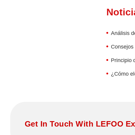
Bomba de 
escobilla
Notici
Bomba de 
escobilla
Análisis d
Bomba de 
GPD
Consejos 
Bomba de 
escobillas
Principio
uso comer
Bomba boo
¿Cómo ele
escobillas
comercial
Bomba de 
escobillas
GPD
Get In Touch With LEFOO Ex