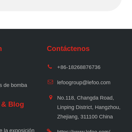
n
Contáctenos
+86-18268876736
lefoogroup@lefoo.com
es de bomba
No.118, Changda Road,
 & Blog
Linping District, Hangzhou,
Zhejiang, 311100 China
e la exposición
https://www.lefoo.com/