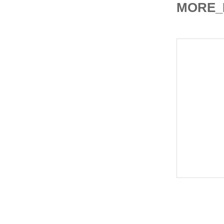
MORE_
Bomba de 
escobilla