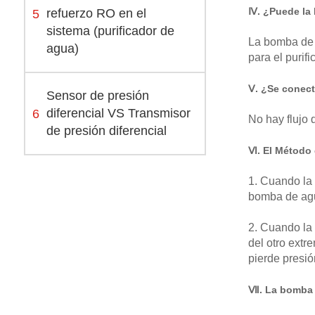
Ⅳ. ¿Puede la 
5
refuerzo RO en el
sistema (purificador de
La bomba de a
agua)
para el purif
Ⅴ. ¿Se conect
Sensor de presión
6
diferencial VS Transmisor
No hay flujo 
de presión diferencial
Ⅵ. El Método d
1. Cuando la 
bomba de agu
2. Cuando la 
del otro extr
pierde presió
Ⅶ. La bomba d